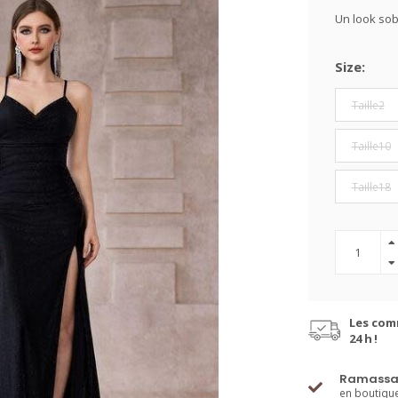
Un look sob
Size:
Taille2
Taille10
Taille18
Les com
24 h !
Ramassa
en boutiqu