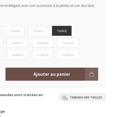
re et élégant avec son ouverture à la jambe et son dos lacé.
Taille4
Taille6
Taille8
Taille12
Taille14
Taille16
Taille20
Taille22
Taille24
Ajouter au panier
mandes sont traitées en
TABLEAU DES TAILLES
ge
e