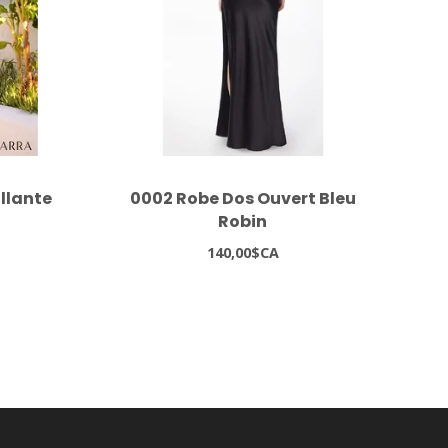
illante
0002 Robe Dos Ouvert Bleu
J26
Robin
140,00$CA