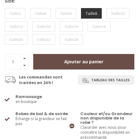
Size:
Taille2
Taille4
Taille6
Taille8
Taille10
Taille12
Taille14
Taille16
Taille18
Taille20
Taille22
Taille24
Ajouter au panier
Les commandes sont
TABLEAU DES TAILLES
traitées en 24 h !
Ramassage
en boutique
Robes de bal & de soirée
Couleur et/ou Grandeur
non disponible de la
Échange si la grandeur ne fait
robe ?
pas
Clavarder avec nous pour
connaître la disponibilité en
précommande