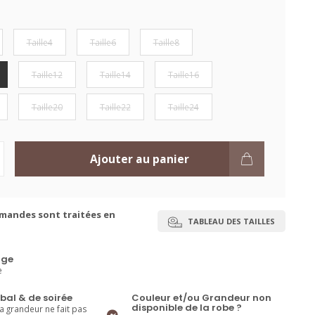
Taille4
Taille6
Taille8
Taille12
Taille14
Taille16
Taille20
Taille22
Taille24
Ajouter au panier
mandes sont traitées en
TABLEAU DES TAILLES
ge
e
bal & de soirée
Couleur et/ou Grandeur non
disponible de la robe ?
la grandeur ne fait pas