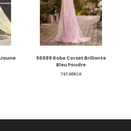
 Jaune
56989 Robe Corset Brillante
10
Bleu Poudre
747,00$CA