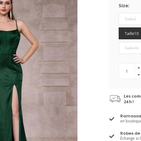
Size:
Taille2
Taille10
Taille18
Les com
24 h !
Ramassa
en boutiqu
Robes de 
Échange si 