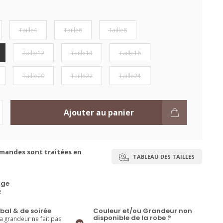
Taille4
Taille6
Taille8
Taille12
Taille14
Taille16
Taille20
Taille22
Taille24
Ajouter au panier
mandes sont traitées en
TABLEAU DES TAILLES
ge
e
bal & de soirée
Couleur et/ou Grandeur non
disponible de la robe ?
la grandeur ne fait pas