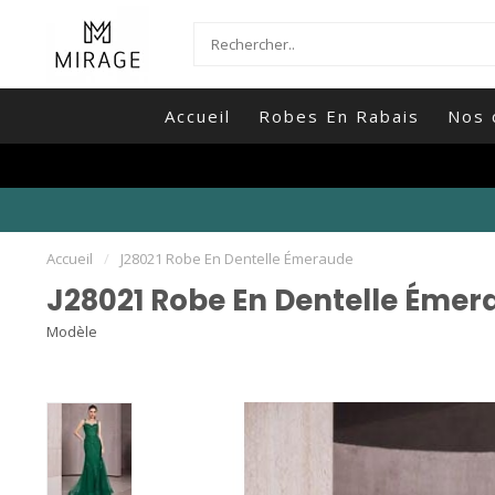
Accueil
Robes En Rabais
Nos 
Accueil
/
J28021 Robe En Dentelle Émeraude
J28021 Robe En Dentelle Émer
Modèle