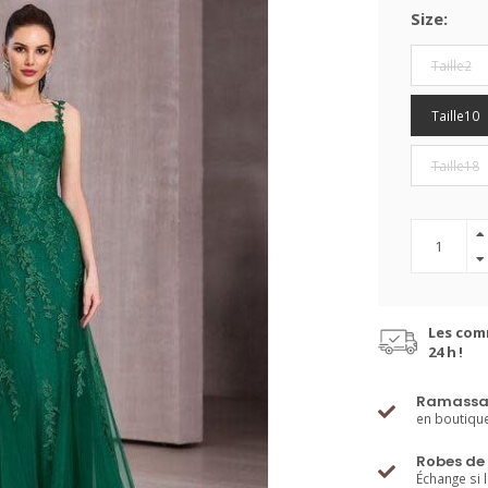
Size:
Taille2
Taille10
Taille18
Les com
24 h !
Ramassa
en boutiqu
Robes de 
Échange si 