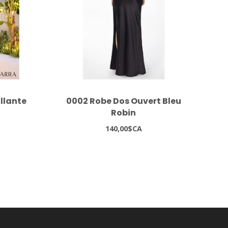
illante
0002 Robe Dos Ouvert Bleu
1
Robin
140,00$CA