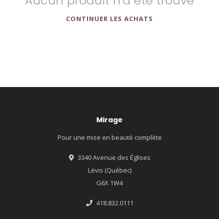
Aucun produit n'a été trouvé
CONTINUER LES ACHATS
Mirage
Pour une mise en beauté complète
3340 Avenue des Églises
Lévis (Québec)
G6X 1W4
418.832.0111