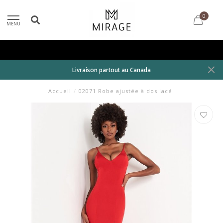
0
MENU
Livraison partout au Canada
Accueil
/
02071 Robe ajustée à dos lacé