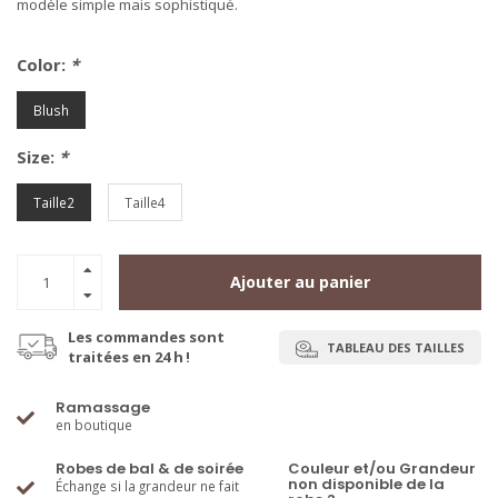
modèle simple mais sophistiqué.
Color:
*
Blush
Size:
*
Taille2
Taille4
Ajouter au panier
Les commandes sont
TABLEAU DES TAILLES
traitées en 24 h !
Ramassage
en boutique
Robes de bal & de soirée
Couleur et/ou Grandeur
non disponible de la
Échange si la grandeur ne fait