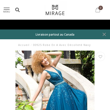
0
MENU
Livraison partout au Canada
Accueil
/
00925 Robe En A Avec Décolleté Navy