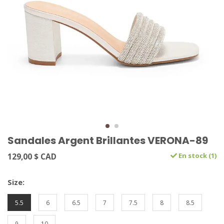
Sandales Argent Brillantes VERONA-89
129,00 $ CAD
En stock (1)
Size:
5.5
6
6.5
7
7.5
8
8.5
9
10