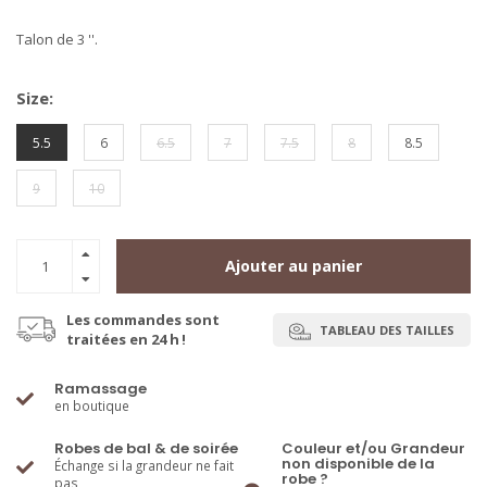
Talon de 3 ''.
Size:
5.5
6
6.5
7
7.5
8
8.5
9
10
Ajouter au panier
Les commandes sont
TABLEAU DES TAILLES
traitées en 24 h !
Ramassage
en boutique
Robes de bal & de soirée
Couleur et/ou Grandeur
non disponible de la
Échange si la grandeur ne fait
robe ?
pas