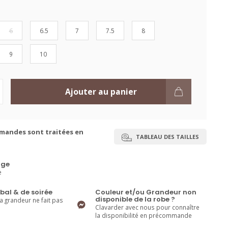
6
6.5
7
7.5
8
9
10
Ajouter au panier
mandes sont traitées en
TABLEAU DES TAILLES
ge
e
bal & de soirée
Couleur et/ou Grandeur non
disponible de la robe ?
la grandeur ne fait pas
Clavarder avec nous pour connaître
la disponibilité en précommande