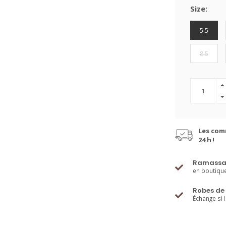
Size:
5.5
8.5
Les com
24 h !
Ramassa
en boutiqu
Robes de 
Échange si 