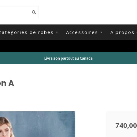
catégories de robes
Accessoires
À propos 
Livraison partout au Canada
en A
740,00