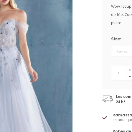
Wow ! coup 
de fée. Cor
plaire.
Size:
Taille2
Les com
24 h !
Ramassa
en boutiqu
Robes de 