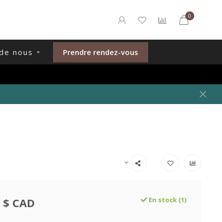
0
de nous
Prendre rendez-vous
 $ CAD
En stock (1)