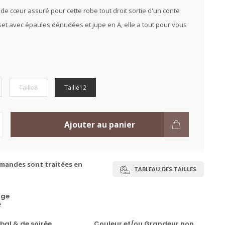
de cœur assuré pour cette robe tout droit sortie d'un conte
set avec épaules dénudées et jupe en A, elle a tout pour vous
Taille8
Taille12
Ajouter au panier
mandes sont traitées en
TABLEAU DES TAILLES
ge
e
bal & de soirée
Couleur et/ou Grandeur non