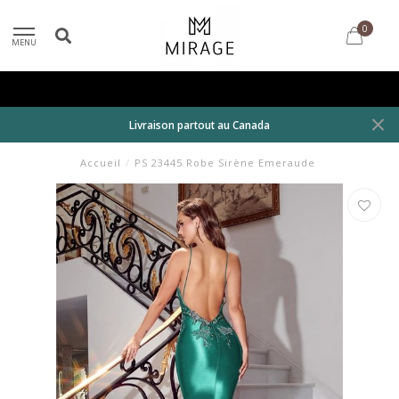
0
MENU
Livraison partout au Canada
Accueil
/
PS 23445 Robe Sirène Emeraude