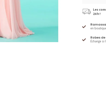
Les com
24 h !
Ramassa
en boutiqu
Robes de 
Échange si 