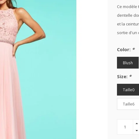
Ce modèle t
dentelle do
et la ceintu
sortie d'un
Color:
*
Blush
Size:
*
Taille0
Taille6