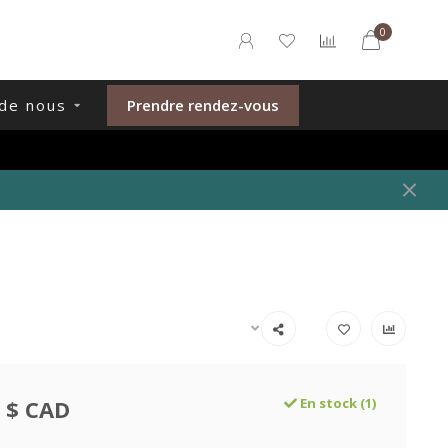
0
de nous
Prendre rendez-vous
 $ CAD
En stock (1)