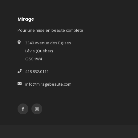
Mirage
Pour une mise en beauté complète
3340 Avenue des Églises
Lévis (Québec)
G6X 1W4
418.832.0111
info@miragebeaute.com