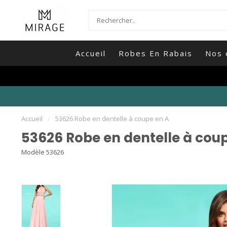
Accueil
Robes En Rabais
Nos 
Accueil
/
53626 Robe en dentelle à coupe en A
53626 Robe en dentelle à cou
Modèle 53626